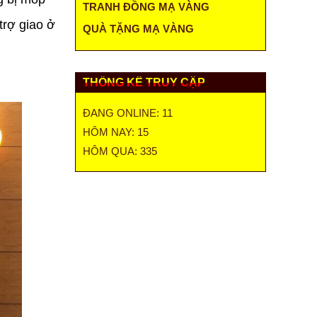
TRANH ĐỒNG MẠ VÀNG
trợ giao ở
QUÀ TẶNG MẠ VÀNG
THỐNG KÊ TRUY CẬP
ĐANG ONLINE: 11
HÔM NAY: 15
HÔM QUA: 335