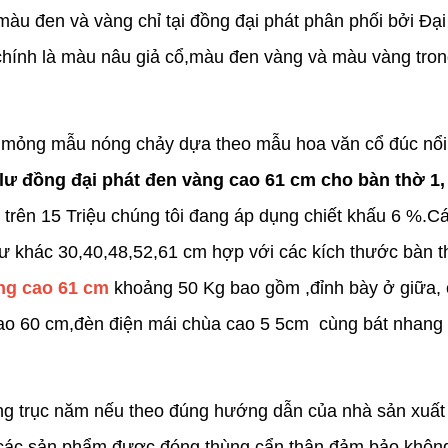
màu đen và vàng chỉ tại đồng đại phát phân phối bởi Đại
hính là màu nâu giả cổ,màu đen vàng và màu vàng tron
 mỏng mẫu nóng chảy dựa theo mẫu hoa văn cổ đúc nổi
 lư đồng đại phát đen vàng cao 61 cm cho bàn thờ 1,
trên 15 Triệu chúng tôi đang áp dụng chiết khấu 6 %.Cá
ư khác 30,40,48,52,61 cm hợp với các kích thước bàn t
àng cao 61 cm
khoảng 50 Kg bao gồm ,đỉnh bày ở giữa,
cao 60 cm,đèn điện mái chùa cao 5 5cm cùng bát nhang
g trục năm nếu theo đúng hướng dẫn của nhà sản xuất 
,các sản phẩm được đóng thùng cẩn thận đảm bảo khôn