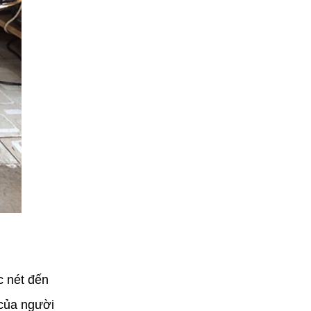
c nét đến
 của người