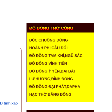
ÓC KHÁCH HÀNG
LIÊN HỆ
MUA HÀNG
ĐỒ ĐỒNG THỜ CÚNG
ĐÚC CHUÔNG ĐỒNG
HOÀNH PHI CÂU ĐỐI
ĐỒ ĐỒNG TAM KHÍ,NGŨ SẮC
ĐỒ ĐỒNG VĨNH TIẾN
ĐỒ ĐỒNG Ý YÊN,ĐẠI BÁI
LƯ HƯƠNG,ĐỈNH ĐỒNG
ĐỒ ĐỒNG ĐẠI PHÁT,DAPHA
HẠC THỜ BẰNG ĐỒNG
D tinh xảo