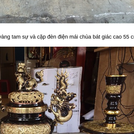
àng tam sự và cặp đèn điện mái chùa bát giác cao 55 