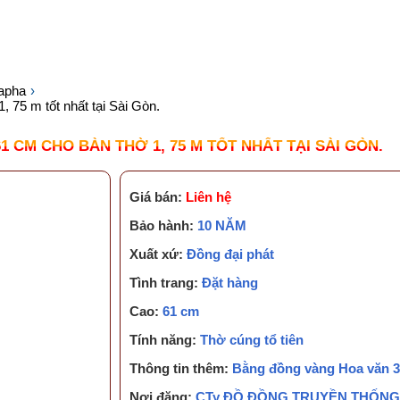
KIẾN THỨC CẦN BIẾT
TUYỂN DỤNG
CHĂM S
dapha
, 75 m tốt nhất tại Sài Gòn.
 CM CHO BÀN THỜ 1, 75 M TỐT NHẤT TẠI SÀI GÒN.
Giá bán:
Liên hệ
Bảo hành:
10 NĂM
Xuất xứ:
Đồng đại phát
Tình trang:
Đặt hàng
Cao:
61 cm
Tính năng:
Thờ cúng tổ tiên
Thông tin thêm:
Bằng đồng vàng Hoa văn 3
Nơi đăng:
CTy ĐỒ ĐỒNG TRUYỀN THỐNG