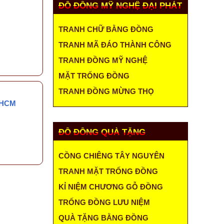
ĐỒ ĐỒNG MỸ NGHỆ ĐẠI PHÁT
TRANH CHỮ BẰNG ĐỒNG
TRANH MÃ ĐÁO THÀNH CÔNG
TRANH ĐỒNG MỸ NGHỆ
MẶT TRỐNG ĐỒNG
TRANH ĐỒNG MỪNG THỌ
.HCM
ĐỒ ĐỒNG QUÀ TẶNG
CỒNG CHIÊNG TÂY NGUYÊN
TRANH MẶT TRỐNG ĐỒNG
KỈ NIỆM CHƯƠNG GỖ ĐỒNG
TRỐNG ĐỒNG LƯU NIỆM
QUÀ TẶNG BẰNG ĐỒNG