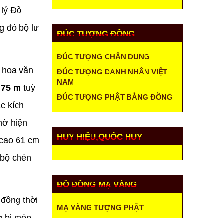
 lý Đồ
g đó bộ lư
ĐÚC TƯỢNG ĐỒNG
ĐÚC TƯỢNG CHÂN DUNG
 hoa văn
ĐÚC TƯỢNG DANH NHÂN VIỆT
NAM
 75 m
tuỳ
ĐÚC TƯỢNG PHẬT BẰNG ĐỒNG
c kích
hờ hiện
HUY HIỆU,QUỐC HUY
 cao 61 cm
 bộ chén
ĐỒ ĐỒNG MẠ VÀNG
đồng thời
MẠ VÀNG TƯỢNG PHẬT
g bị móp