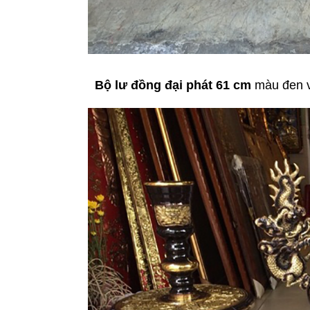
Bộ lư đồng đại phát 61 cm
màu đen v