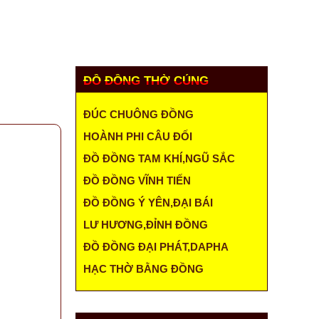
ÓC KHÁCH HÀNG
LIÊN HỆ
MUA HÀNG
ĐỒ ĐỒNG THỜ CÚNG
ĐÚC CHUÔNG ĐỒNG
HOÀNH PHI CÂU ĐỐI
ĐỒ ĐỒNG TAM KHÍ,NGŨ SẮC
ĐỒ ĐỒNG VĨNH TIẾN
ĐỒ ĐỒNG Ý YÊN,ĐẠI BÁI
LƯ HƯƠNG,ĐỈNH ĐỒNG
ĐỒ ĐỒNG ĐẠI PHÁT,DAPHA
HẠC THỜ BẰNG ĐỒNG