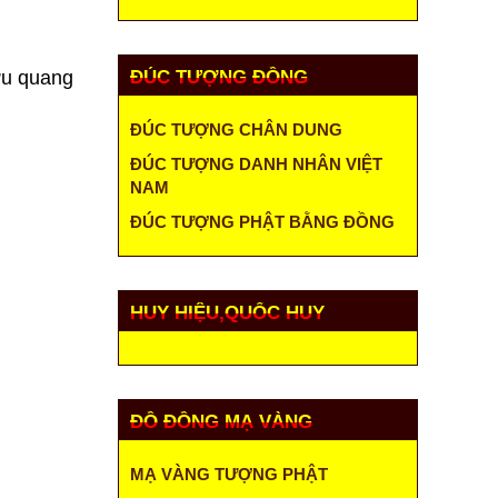
ưu quang
ĐÚC TƯỢNG ĐỒNG
ĐÚC TƯỢNG CHÂN DUNG
ĐÚC TƯỢNG DANH NHÂN VIỆT
NAM
ĐÚC TƯỢNG PHẬT BẰNG ĐỒNG
HUY HIỆU,QUỐC HUY
ĐỒ ĐỒNG MẠ VÀNG
MẠ VÀNG TƯỢNG PHẬT