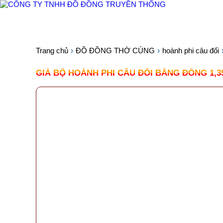
TRANG CHỦ
GIỚI THIỆU
SẢN PHẨM
Trang chủ
ĐỒ ĐỒNG THỜ CÚNG
hoành phi câu đối
GIÁ BỘ HOÀNH PHI CÂU ĐỐI BẰNG ĐỒNG 1,35