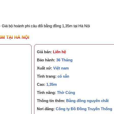
KIẾN THỨC CẦN BIẾT
TUYỂN DỤNG
CHĂM S
Giá bộ hoành phi câu đối bằng đồng 1,35m tại Hà Nội
M TẠI HÀ NỘI
Giá bán:
Liên hệ
Bảo hành:
36 Tháng
Xuất xứ:
Việt nam
Tình trang:
có sẵn
Cao:
1,35m
Tính năng:
Thờ Cúng
Thông tin thêm:
Bằng đồng nguyên chất
Nơi đăng:
Công ty Đồ Đồng Truyền Thống