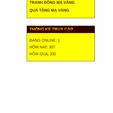
TRANH ĐỒNG MẠ VÀNG
QUÀ TẶNG MẠ VÀNG
THỐNG KÊ TRUY CẬP
ĐANG ONLINE: 1
HÔM NAY: 307
HÔM QUA: 335