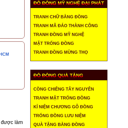
ĐỒ ĐỒNG MỸ NGHỆ ĐẠI PHÁT
TRANH CHỮ BẰNG ĐỒNG
TRANH MÃ ĐÁO THÀNH CÔNG
TRANH ĐỒNG MỸ NGHỆ
MẶT TRỐNG ĐỒNG
TRANH ĐỒNG MỪNG THỌ
.HCM
ĐỒ ĐỒNG QUÀ TẶNG
CỒNG CHIÊNG TÂY NGUYÊN
TRANH MẶT TRỐNG ĐỒNG
KỈ NIỆM CHƯƠNG GỖ ĐỒNG
TRỐNG ĐỒNG LƯU NIỆM
 được làm
QUÀ TẶNG BẰNG ĐỒNG