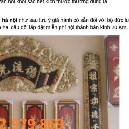
ăn nổi khối sắc nét,kích thước thường dùng là
 hà nội
như sau lưu ý giá hành có sẵn đối với bộ đức l
 hai câu đối lắp đặt miễn phí nội thành bán kính 20 Km.