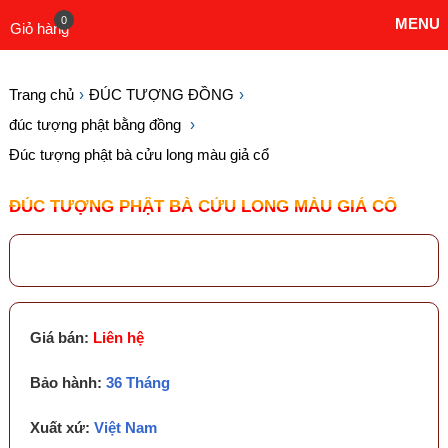
0
MENU
Giỏ hàng
Trang chủ
ĐÚC TƯỢNG ĐỒNG
đúc tượng phật bằng đồng
Đúc tượng phật bà cửu long màu giả cổ
ĐÚC TƯỢNG PHẬT BÀ CỬU LONG MÀU GIẢ CỔ
Giá bán:
Liên hệ
Bảo hành:
36 Tháng
Xuất xứ:
Việt Nam