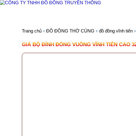
TRANG CHỦ
GIỚI THIỆU
SẢN PHẨM
Trang chủ
ĐỒ ĐỒNG THỜ CÚNG
đồ đồng vĩnh tiến
GIÁ BỘ ĐỈNH ĐỒNG VUÔNG VĨNH TIẾN CAO 3