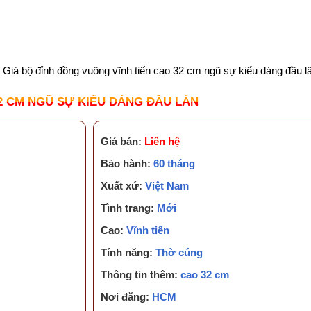
KIẾN THỨC CẦN BIẾT
TUYỂN DỤNG
CHĂM S
Giá bộ đỉnh đồng vuông vĩnh tiến cao 32 cm ngũ sự kiểu dáng đầu l
2 CM NGŨ SỰ KIỂU DÁNG ĐẦU LÂN
Giá bán:
Liên hệ
Bảo hành:
60 tháng
Xuất xứ:
Việt Nam
Tình trang:
Mới
Cao:
Vĩnh tiến
Tính năng:
Thờ cúng
Thông tin thêm:
cao 32 cm
Nơi đăng:
HCM