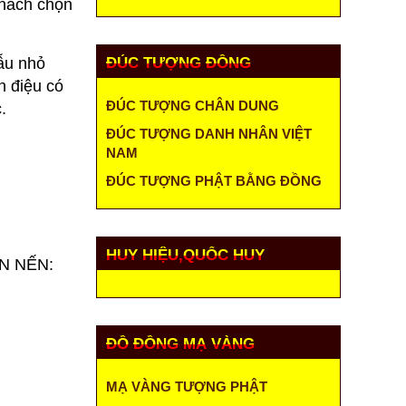
khách chọn
mẫu nhỏ
ĐÚC TƯỢNG ĐỒNG
h điệu có
ĐÚC TƯỢNG CHÂN DUNG
.
ĐÚC TƯỢNG DANH NHÂN VIỆT
NAM
ĐÚC TƯỢNG PHẬT BẰNG ĐỒNG
HUY HIỆU,QUỐC HUY
ÂN NẾN:
ĐỒ ĐỒNG MẠ VÀNG
MẠ VÀNG TƯỢNG PHẬT