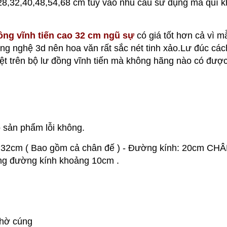
g 28,32,40,48,54,68 cm tuỳ vào nhu cầu sử dụng mà quí 
ông vĩnh tiến cao 32 cm ngũ sự
có giá tốt hơn cả vì 
g nghệ 3d nên hoa văn rất sắc nét tinh xảo.Lư đúc các
iệt trên bộ lư đồng vĩnh tiến mà không hãng nào có được
 sản phẩm lỗi không.
32cm ( Bao gồm cả chân đế ) - Đường kính: 20cm CH
ng đường kính khoảng 10cm .
hờ cúng