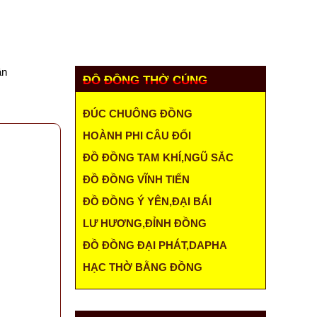
ÓC KHÁCH HÀNG
LIÊN HỆ
MUA HÀNG
ân
ĐỒ ĐỒNG THỜ CÚNG
ĐÚC CHUÔNG ĐỒNG
HOÀNH PHI CÂU ĐỐI
ĐỒ ĐỒNG TAM KHÍ,NGŨ SẮC
ĐỒ ĐỒNG VĨNH TIẾN
ĐỒ ĐỒNG Ý YÊN,ĐẠI BÁI
LƯ HƯƠNG,ĐỈNH ĐỒNG
ĐỒ ĐỒNG ĐẠI PHÁT,DAPHA
HẠC THỜ BẰNG ĐỒNG