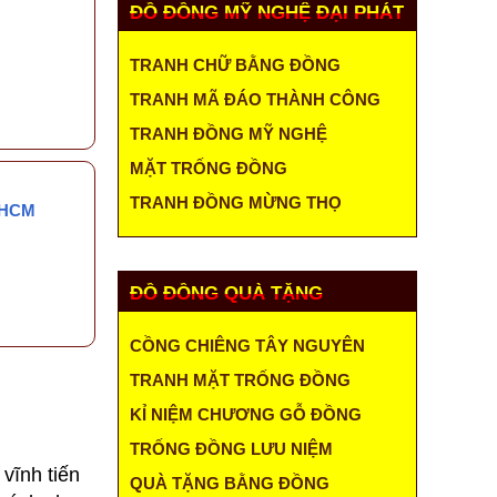
ĐỒ ĐỒNG MỸ NGHỆ ĐẠI PHÁT
TRANH CHỮ BẰNG ĐỒNG
TRANH MÃ ĐÁO THÀNH CÔNG
TRANH ĐỒNG MỸ NGHỆ
MẶT TRỐNG ĐỒNG
TRANH ĐỒNG MỪNG THỌ
.HCM
ĐỒ ĐỒNG QUÀ TẶNG
CỒNG CHIÊNG TÂY NGUYÊN
TRANH MẶT TRỐNG ĐỒNG
KỈ NIỆM CHƯƠNG GỖ ĐỒNG
TRỐNG ĐỒNG LƯU NIỆM
vĩnh tiến
QUÀ TẶNG BẰNG ĐỒNG