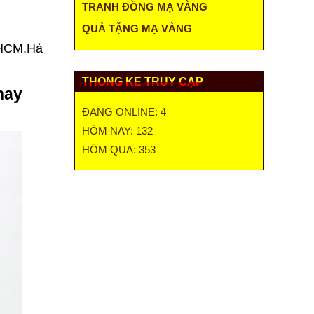
TRANH ĐỒNG MẠ VÀNG
QUÀ TẶNG MẠ VÀNG
P.HCM,Hà
THỐNG KÊ TRUY CẬP
hay
ĐANG ONLINE: 4
HÔM NAY: 132
HÔM QUA: 353